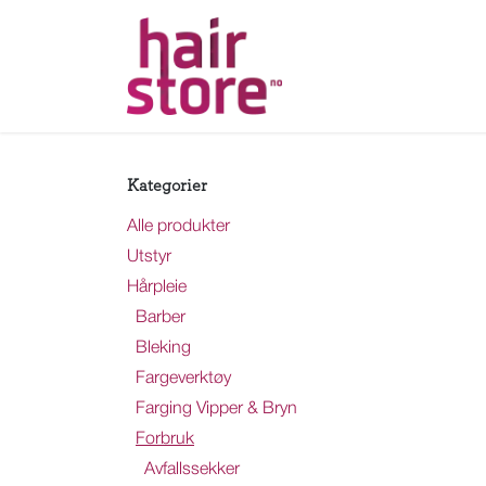
Skip to Content
Hjem
Nettbutikk
Ka
Kategorier
Alle produkter
Utstyr
Hårpleie
Barber
Bleking
Fargeverktøy
Farging Vipper & Bryn
Forbruk
Avfallssekker