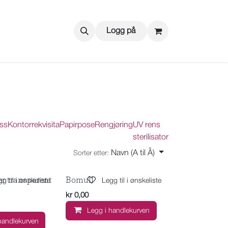
Logg på
ss
Kontorrekvisita
Papirpose
Rengjøring
UV rens
sterilisator
Navn (A til Å)
Sorter etter:
er transparent
Bomull
g til i ønskeliste
Legg til i ønskeliste
kr
0,00
Legg i handlekurven
handlekurven