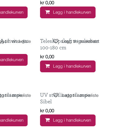
kr
0,00
handlekurven
Legg i handlekurven
A4 hvit 1-31.
Teleskopskaft regulerbart
g til i ønskeliste
Legg til i ønskeliste
100-180 cm
kr
0,00
handlekurven
Legg i handlekurven
ator lampe
UV sterilisator lampe
g til i ønskeliste
Legg til i ønskeliste
Sibel
kr
0,00
handlekurven
Legg i handlekurven