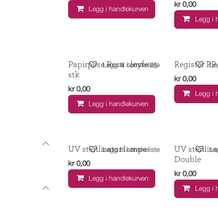
kr
0,00
Legg i handlekurven
Legg i 
Papirpose Rosa sløyfe 25
Register PP 
Legg til i ønskeliste
Leg
stk
kr
0,00
kr
0,00
Legg i 
Legg i handlekurven
UV sterilisator lampe
UV sterilis
Legg til i ønskeliste
Leg
Double
kr
0,00
kr
0,00
Legg i handlekurven
Legg i 