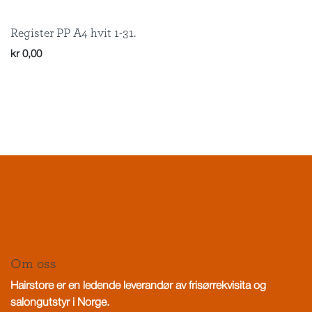
Register PP A4 hvit 1-31.
kr
0,00
Om oss
Hairstore er en ledende leverandør av frisørrekvisita og
salongutstyr i Norge.