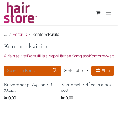
Skip to Content
...
Forbruk
Kontorrekvisita
Kontorrekvisita
Avfallssekker
Bomull
Halskrepp
Hårnett
Kamglass
Kontorrekvisita
P
Sorter etter
Filtre
Brevordner pl A4 sort 2R
Kontorsett Office in a box,
7,5cm.
sort
kr
0,00
kr
0,00