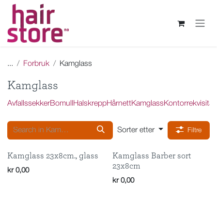
Skip to Content
...
Forbruk
Kamglass
Kamglass
Avfallssekker
Bomull
Halskrepp
Hårnett
Kamglass
Kontorrekvisita
P
Sorter etter
Filtre
Kamglass 23x8cm., glass
Kamglass Barber sort
23x8cm
kr
0,00
kr
0,00