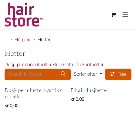
Skip to Content
...
Hårpleie
Hetter
Hetter
Dusj- permanenthetter
Stripehetter
Trekanthetter
Sorter etter
Filtre
Dusj- permhette m/strikk
Elhair dusjhette
100stk
kr
0,00
kr
0,00