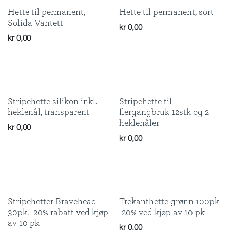
Hette til permanent,
Hette til permanent, sort
Solida Vantett
kr
0,00
kr
0,00
Stripehette silikon inkl.
Stripehette til
heklenål, transparent
flergangbruk 12stk og 2
heklenåler
kr
0,00
kr
0,00
Stripehetter Bravehead
Trekanthette grønn 100pk
30pk. -20% rabatt ved kjøp
-20% ved kjøp av 10 pk
av 10 pk
kr
0,00