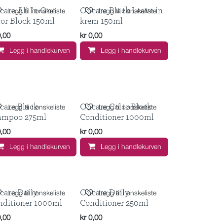
care All In One
Oncare Black Leave in
Legg til i ønskeliste
Legg til i ønskeliste
lor Block 150ml
krem 150ml
0,00
kr
0,00
Legg i handlekurven
Legg i handlekurven
care Black
Oncare Color Block
Legg til i ønskeliste
Legg til i ønskeliste
ampoo 275ml
Conditioner 1000ml
0,00
kr
0,00
Legg i handlekurven
Legg i handlekurven
care Daily
Oncare Daily
Legg til i ønskeliste
Legg til i ønskeliste
nditioner 1000ml
Conditioner 250ml
0,00
kr
0,00