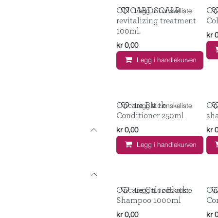
ONCARE SCALP
On
Legg til i ønskeliste
revitalizing treatment
Co
100ml.
kr
kr
0,00
Legg i handlekurven
Oncare Black
On
Legg til i ønskeliste
Conditioner 250ml
sh
kr
0,00
kr
Legg i handlekurven
Oncare Color Block
On
Legg til i ønskeliste
Shampoo 1000ml
Co
kr
0,00
kr