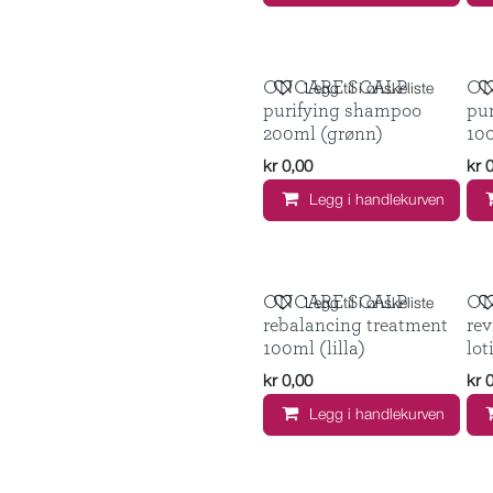
ONCARE SCALP
ON
Legg til i ønskeliste
purifying shampoo
pur
200ml (grønn)
10
kr
0,00
kr
Legg i handlekurven
ONCARE SCALP
ON
Legg til i ønskeliste
rebalancing treatment
rev
100ml (lilla)
lot
kr
0,00
kr
Legg i handlekurven