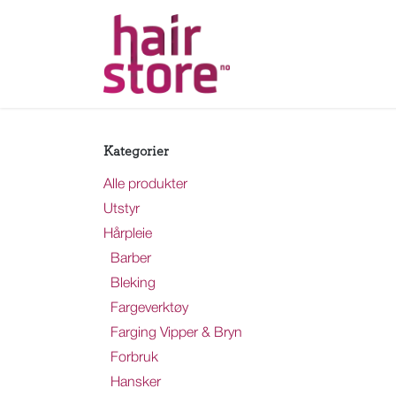
Skip to Content
Hjem
Nettbutikk
Ka
Kategorier
Alle produkter
Utstyr
Hårpleie
Barber
Bleking
Fargeverktøy
Farging Vipper & Bryn
Forbruk
Hansker