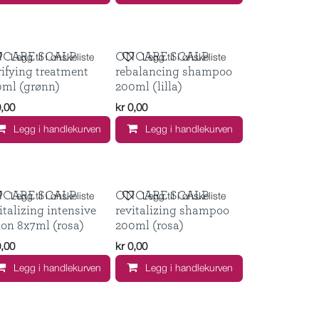
CARE SCALP
ONCARE SCALP
Legg til i ønskeliste
Legg til i ønskeliste
ifying treatment
rebalancing shampoo
0ml (grønn)
200ml (lilla)
0,00
kr
0,00
Legg i handlekurven
Legg i handlekurven
CARE SCALP
ONCARE SCALP
Legg til i ønskeliste
Legg til i ønskeliste
italizing intensive
revitalizing shampoo
ion 8x7ml (rosa)
200ml (rosa)
0,00
kr
0,00
Legg i handlekurven
Legg i handlekurven