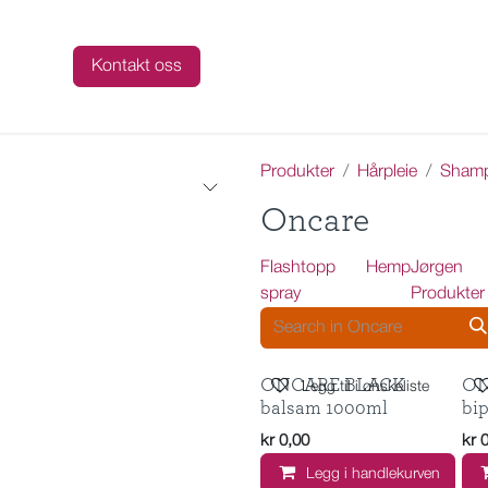
talog
Kontakt oss
Produkter
Hårpleie
Shamp
Oncare
Flashtopp
Hemp
Jørgen
spray
Produkter
ONCARE BLACK
ON
Legg til i ønskeliste
balsam 1000ml
bi
kr
0,00
kr
Legg i handlekurven