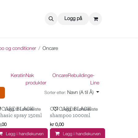
Logg på
o og conditioner
Oncare
Keratin
Nak
Oncare
Rebuilding
e-
produkter
Line
Navn (A til Å)
Sorter etter:
CARE BLACK
ONCARE BLACK
Legg til i ønskeliste
Legg til i ønskeliste
phasic spray 150ml
shampoo 1000ml
0,00
kr
0,00
Legg i handlekurven
Legg i handlekurven