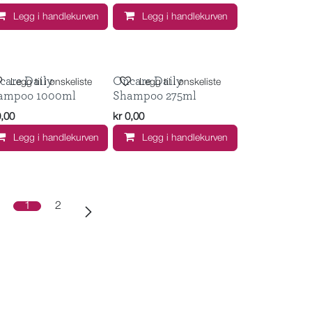
Legg i handlekurven
Legg i handlekurven
care Daily
Oncare Daily
Legg til i ønskeliste
Legg til i ønskeliste
ampoo 1000ml
Shampoo 275ml
0,00
kr
0,00
Legg i handlekurven
Legg i handlekurven
1
2