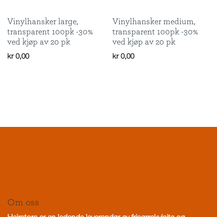
Vinylhansker large,
Vinylhansker medium,
transparent 100pk -30%
transparent 100pk -30%
ved kjøp av 20 pk
ved kjøp av 20 pk
kr
0,00
kr
0,00
Om oss