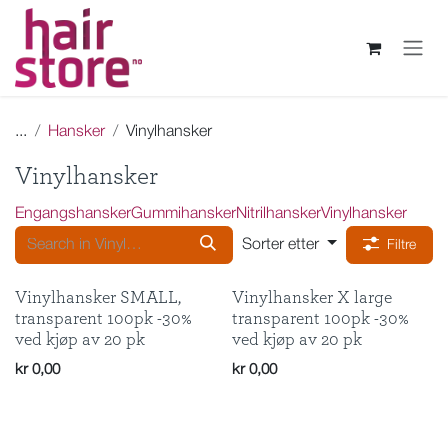
Skip to Content
...
Hansker
Vinylhansker
Vinylhansker
Engangshansker
Gummihansker
Nitrilhansker
Vinylhansker
Sorter etter
Filtre
Vinylhansker SMALL,
Vinylhansker X large
transparent 100pk -30%
transparent 100pk -30%
ved kjøp av 20 pk
ved kjøp av 20 pk
kr
0,00
kr
0,00