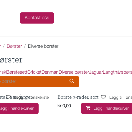
talog
Kontakt oss
r
Børster
Diverse børster
ørster
risk
Børstesett
Cricket
Denman
Diverse børster
Jaguar
Langthårsbørs
tall ass. farger
Børste 3-rader, sort
Legg til i ønskeliste
Legg til i øn
kr
0,00
Legg i handlekurven
Legg i handlekurven