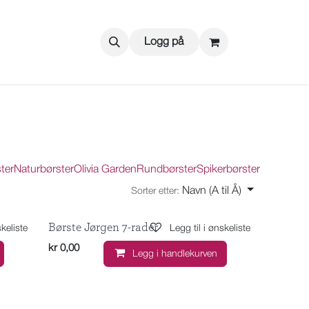
Logg på
ter
Naturbørster
Olivia Garden
Rundbørster
Spikerbørster
Navn (A til Å)
Sorter etter:
Børste Jørgen 7-rader
skeliste
Legg til i ønskeliste
kr
0,00
Legg i handlekurven