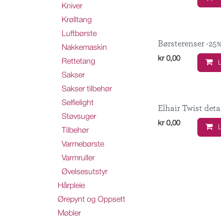
Kniver
Krølltang
Luftbørste
Børsterenser -25%
Nakkemaskin
kr
0,00
Rettetang
Sakser
Sakser tilbehør
Selfielight
Elhair Twist deta
Støvsuger
kr
0,00
Tilbehør
Varmebørste
Varmruller
Øvelsesutstyr
Hårpleie
Ørepynt og Oppsett
Møbler