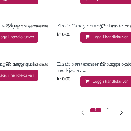
 ved kjøp av 4
Elhair Candy detangler børste
Legg til i ønskeliste
Legg til i øn
kr
0,00
Legg i handlekurven
Legg i handlekurven
ngler bøste gull
Elhair børsterenser m/børste og 
Legg til i ønskeliste
Legg til i øn
ved kjøp av 4
Legg i handlekurven
kr
0,00
Legg i handlekurven
1
2