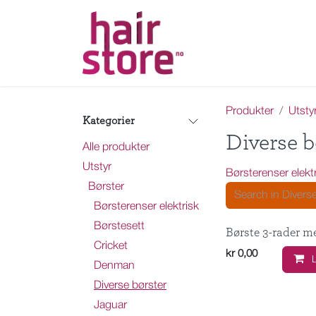
Skip to Content
Hjem
Nettbutikk
Ka
Produkter
Utsty
Kategorier
Diverse b
Alle produkter
Utstyr
Børsterenser elekt
Børster
Børsterenser elektrisk
Børstesett
Børste 3-rader me
Cricket
kr
0,00
Denman
Diverse børster
Jaguar