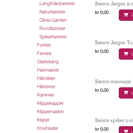
Børste Jørgen 9-
Langthårsbørster
Naturbørster
kr
0,00
Olivia Garden
Rundbørster
Spikerbørster
Børste Jørgen Tu
Forkler
kr
0,00
Fønere
Glattetang
Hairmaster
Håndkler
Børste massasje
Hårtørrer
kr
0,00
Kammer
Klippekapper
Klippemaskin
Børste spiker 2-s
Klyper
Knivblader
kr
0,00